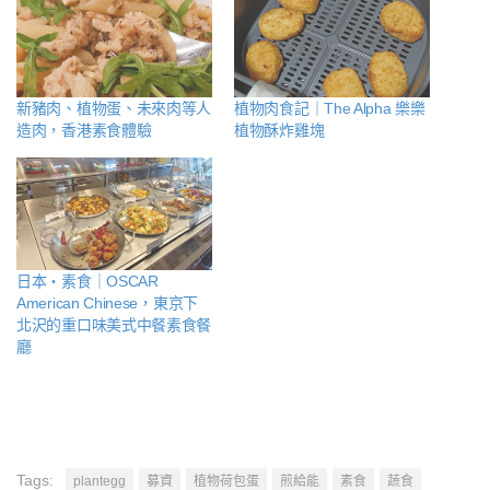
新豬肉、植物蛋、未來肉等人
植物肉食記｜The Alpha 樂樂
造肉，香港素食體驗
植物酥炸雞塊
日本・素食｜OSCAR
American Chinese，東京下
北沢的重口味美式中餐素食餐
廳
Tags:
plantegg
募資
植物荷包蛋
煎給能
素食
蔬食