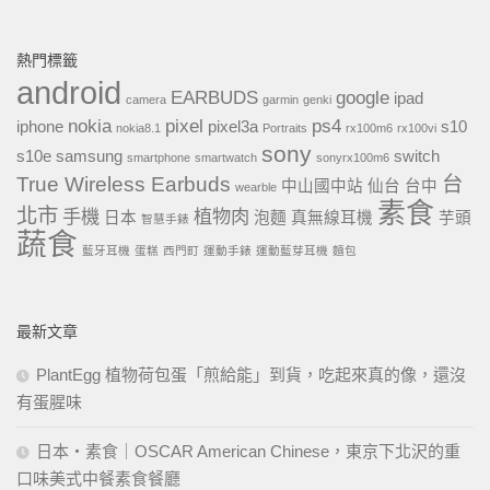
熱門標籤
android
EARBUDS
google
ipad
camera
garmin
genki
nokia
pixel
ps4
iphone
pixel3a
s10
nokia8.1
Portraits
rx100m6
rx100vi
sony
s10e
samsung
switch
smartphone
smartwatch
sonyrx100m6
True Wireless Earbuds
台
中山國中站
仙台
台中
wearble
素食
北市
手機
植物肉
日本
泡麵
真無線耳機
芋頭
智慧手錶
蔬食
藍牙耳機
蛋糕
西門町
運動手錶
運動藍芽耳機
麵包
最新文章
PlantEgg 植物荷包蛋「煎給能」到貨，吃起來真的像，還沒
有蛋腥味
日本・素食｜OSCAR American Chinese，東京下北沢的重
口味美式中餐素食餐廳