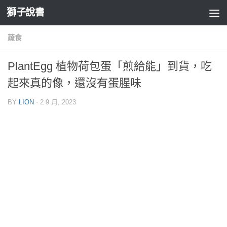
獅子說書
Skip to content
蔬食
PlantEgg 植物荷包蛋「煎給能」到貨，吃
起來真的像，還沒有蛋腥味
BY
LION
·
2 9 月, 2023