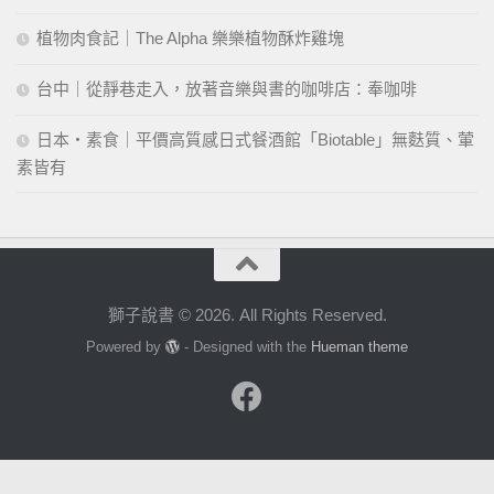
植物肉食記｜The Alpha 樂樂植物酥炸雞塊
台中｜從靜巷走入，放著音樂與書的咖啡店：奉咖啡
日本・素食｜平價高質感日式餐酒館「Biotable」無麩質、葷
素皆有
獅子說書 © 2026. All Rights Reserved.
Powered by
- Designed with the
Hueman theme