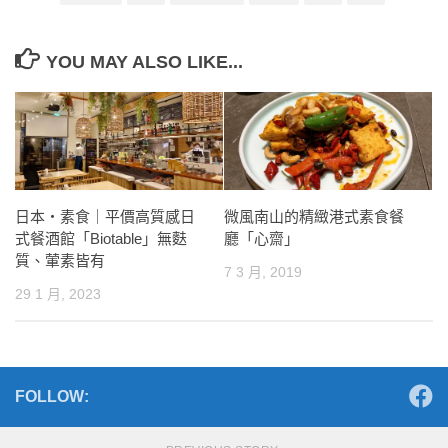
YOU MAY ALSO LIKE...
日本・素食｜平價高質感日
微風南山的精緻港式素食餐
式餐酒館「Biotable」無麩
廳「心齋」
質、葷素皆有
7 3 月, 2019
29 1 月, 2023
FOLLOW: