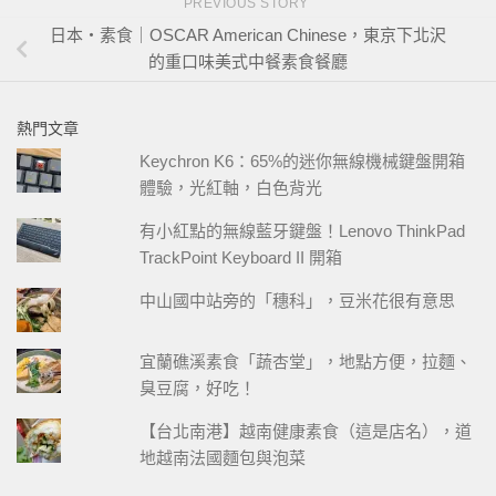
PREVIOUS STORY
日本・素食｜OSCAR American Chinese，東京下北沢
的重口味美式中餐素食餐廳
熱門文章
Keychron K6：65%的迷你無線機械鍵盤開箱
體驗，光紅軸，白色背光
有小紅點的無線藍牙鍵盤！Lenovo ThinkPad
TrackPoint Keyboard II 開箱
中山國中站旁的「穗科」，豆米花很有意思
宜蘭礁溪素食「蔬杏堂」，地點方便，拉麵、
臭豆腐，好吃！
【台北南港】越南健康素食（這是店名），道
地越南法國麵包與泡菜