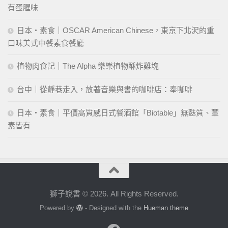
有蛋腥味
日本・素食｜OSCAR American Chinese，東京下北沢的重
口味美式中餐素食餐廳
植物肉食記｜The Alpha 樂樂植物酥炸雞塊
台中｜從靜巷走入，放著音樂與書的咖啡店：奉咖啡
日本・素食｜平價高質感日式餐酒館「Biotable」無麩質、葷
素皆有
獅子說書 © 2026. All Rights Reserved.
Powered by
- Designed with the
Hueman theme