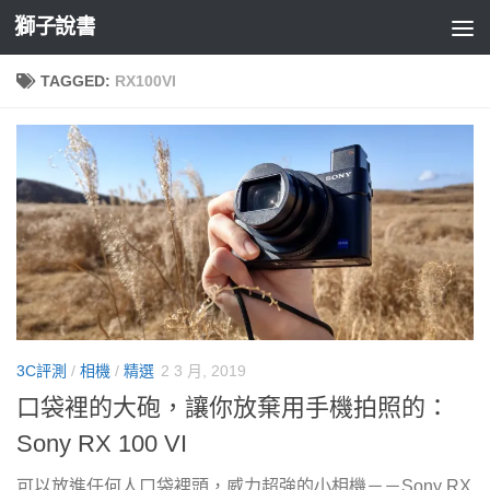
獅子說書
Skip to content
TAGGED:
RX100VI
3C評測
/
相機
/
精選
2 3 月, 2019
口袋裡的大砲，讓你放棄用手機拍照的：
Sony RX 100 VI
可以放進任何人口袋裡頭，威力超強的小相機－－Sony RX