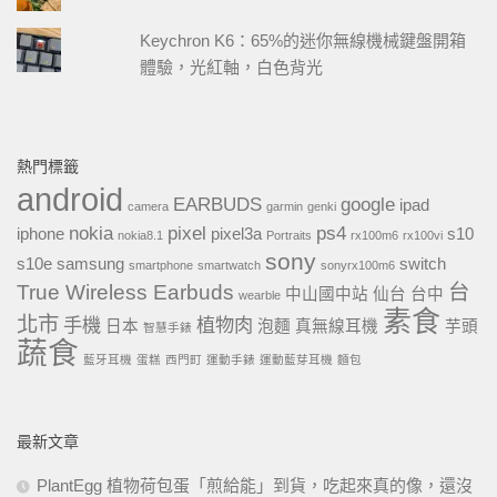
Keychron K6：65%的迷你無線機械鍵盤開箱
體驗，光紅軸，白色背光
熱門標籤
android
EARBUDS
google
ipad
camera
garmin
genki
nokia
pixel
ps4
iphone
pixel3a
s10
nokia8.1
Portraits
rx100m6
rx100vi
sony
s10e
samsung
switch
smartphone
smartwatch
sonyrx100m6
True Wireless Earbuds
台
中山國中站
仙台
台中
wearble
素食
北市
手機
植物肉
日本
泡麵
真無線耳機
芋頭
智慧手錶
蔬食
藍牙耳機
蛋糕
西門町
運動手錶
運動藍芽耳機
麵包
最新文章
PlantEgg 植物荷包蛋「煎給能」到貨，吃起來真的像，還沒