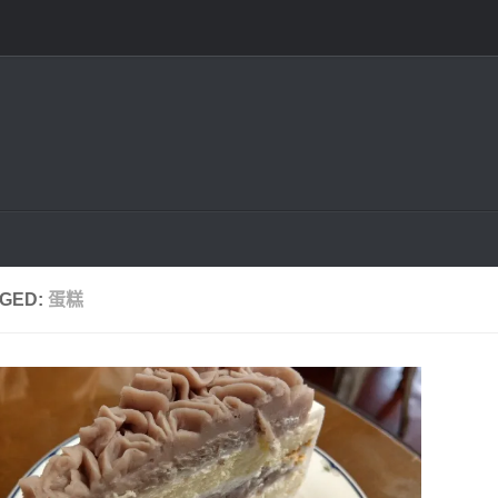
GED:
蛋糕