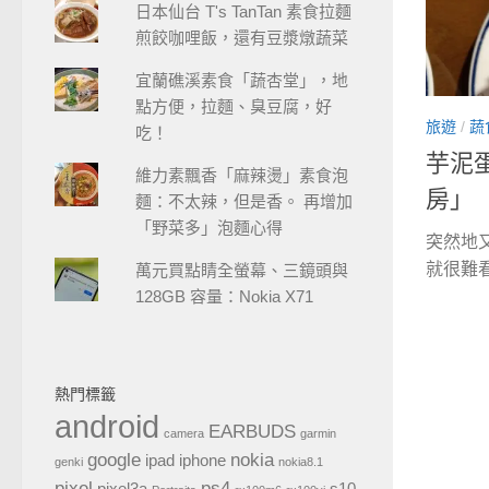
日本仙台 T's TanTan 素食拉麵
煎餃咖哩飯，還有豆漿燉蔬菜
宜蘭礁溪素食「蔬杏堂」，地
點方便，拉麵、臭豆腐，好
旅遊
/
蔬
吃！
芋泥
維力素飄香「麻辣燙」素食泡
房」
麵：不太辣，但是香。 再增加
「野菜多」泡麵心得
突然地
就很難看
萬元買點睛全螢幕、三鏡頭與
128GB 容量：Nokia X71
熱門標籤
android
EARBUDS
camera
garmin
google
nokia
ipad
iphone
genki
nokia8.1
pixel
ps4