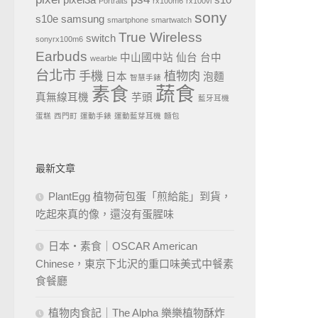
pixel3a
s10
Portraits
rx100m6
rx100vi
sony
s10e
samsung
smartphone
smartwatch
True Wireless
switch
sonyrx100m6
Earbuds
中山國中站
仙台
台中
wearble
台北市
手機
植物肉
日本
泡麵
智慧手錶
蔬食
素食
真無線耳機
芋頭
藍牙耳機
蛋糕
西門町
運動手錶
運動藍芽耳機
麵包
最新文章
PlantEgg 植物荷包蛋「煎給能」到貨，
吃起來真的像，還沒有蛋腥味
日本・素食｜OSCAR American
Chinese，東京下北沢的重口味美式中餐素
食餐廳
植物肉食記｜The Alpha 樂樂植物酥炸