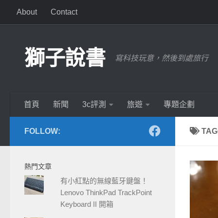
About
Contact
Skip to content
獅子說書
寫科技玩意，然後到處旅行
首頁
新聞
3c評測
旅遊
專題企劃
FOLLOW:
TAG
熱門文章
有小紅點的無線藍牙鍵盤！
Lenovo ThinkPad TrackPoint
Keyboard II 開箱