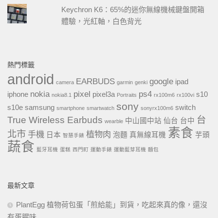
Keychron K6：65%的迷你無線機械鍵盤開箱
體驗，光紅軸，白色背光
熱門標籤
android
EARBUDS
google
ipad
camera
garmin
genki
nokia
pixel
ps4
iphone
pixel3a
s10
nokia8.1
Portraits
rx100m6
rx100vi
sony
s10e
samsung
switch
smartphone
smartwatch
sonyrx100m6
True Wireless Earbuds
台
中山國中站
仙台
台中
wearble
素食
北市
手機
植物肉
日本
泡麵
真無線耳機
芋頭
智慧手錶
蔬食
藍牙耳機
蛋糕
西門町
運動手錶
運動藍芽耳機
麵包
最新文章
PlantEgg 植物荷包蛋「煎給能」到貨，吃起來真的像，還沒
有蛋腥味