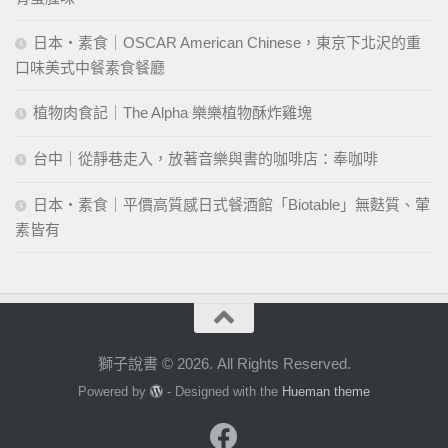
日本・素食｜OSCAR American Chinese，東京下北沢的重
口味美式中餐素食餐廳
植物肉食記｜The Alpha 樂樂植物酥炸雞塊
台中｜從靜巷走入，放著音樂與書的咖啡店：奉咖啡
日本・素食｜平價高質感日式餐酒館「Biotable」無麩質、葷
素皆有
獅子說書 © 2026. All Rights Reserved.
Powered by
- Designed with the
Hueman theme