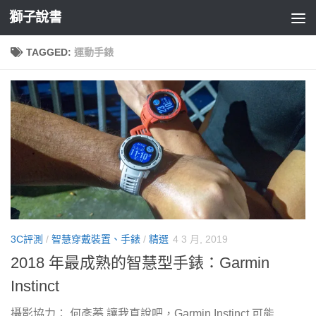
獅子說書
Skip to content
TAGGED:
運動手錶
3C評測
/
智慧穿戴裝置、手錶
/
精選
4 3 月, 2019
2018 年最成熟的智慧型手錶：Garmin
Instinct
攝影協力： 何彥蓁 讓我直說吧，Garmin Instinct 可能...